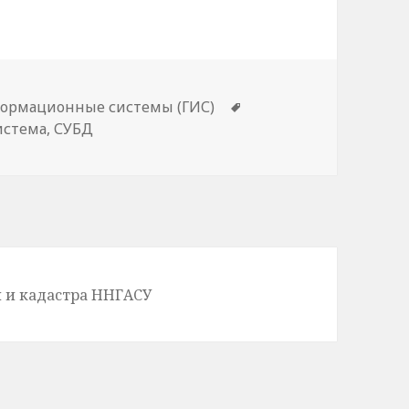
ки
ормационные системы (ГИС)
Метки
истема
,
СУБД
 и кадастра ННГАСУ