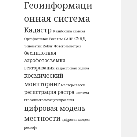
Геоинформаци
онная система
Кадастр
Калибровка камеры
СУБД
Ортофотоплан
Росатом
САПР
Топоматик Robur
Фотограмметрия
беспилотная
аэрофотосъемка
векторизация
кадастровая оценка
космический
мониторинг
мастер-классы
регистрация растра
система
глобального позиционирования
цифровая модель
местности
цифровая модель
рельефа