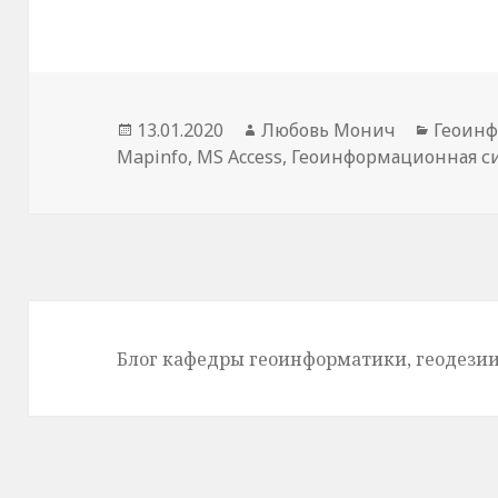
Опубликовано
13.01.2020
Автор
Любовь Монич
Рубри
Геоинф
Mapinfo
,
MS Access
,
Геоинформационная с
Блог кафедры геоинформатики, геодезии