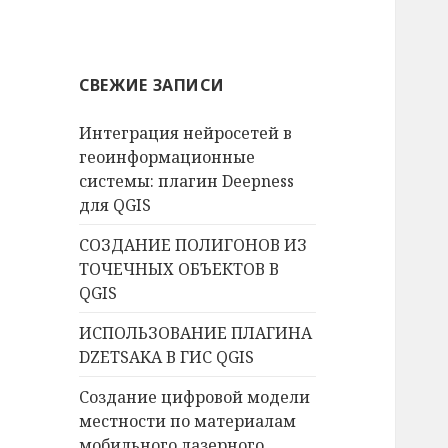
й
т
и
СВЕЖИЕ ЗАПИСИ
:
Интеграция нейросетей в
геоинформационные
системы: плагин Deepness
для QGIS
СОЗДАНИЕ ПОЛИГОНОВ ИЗ
ТОЧЕЧНЫХ ОБЪЕКТОВ В
QGIS
ИСПОЛЬЗОВАНИЕ ПЛАГИНА
DZETSAKA В ГИС QGIS
Создание цифровой модели
местности по материалам
мобильного лазерного