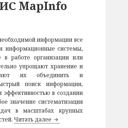
ГИС MapInfo
 необходимой информации все
и информационные системы,
 в работе организации или
тельно упрощают хранение и
огают их объединить и
быстрый поиск информации,
и эффективностью в создании
обое значение систематизация
дач в масштабах крупных
стей.
Читать далее
СОЗДАНИЕ БАЗЫ ДАННЫХ В