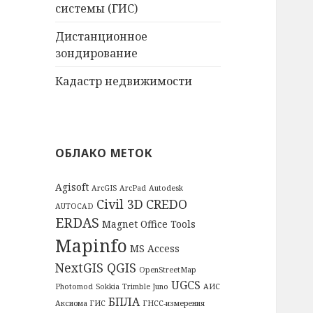
системы (ГИС)
Дистанционное
зондирование
Кадастр недвижимости
ОБЛАКО МЕТОК
Agisoft
ArcGIS
ArcPad
Autodesk
Civil 3D
CREDO
AUTOCAD
ERDAS
Magnet Office Tools
Mapinfo
MS Access
NextGIS QGIS
OpenStreetMap
UGCS
Photomod
Sokkia
Trimble Juno
АИС
БПЛА
Аксиома ГИС
ГНСС-измерения