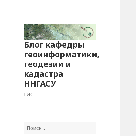
Блог кафедры
геоинформатики,
геодезии и
кадастра
ННГАСУ
ГИС
Н
а